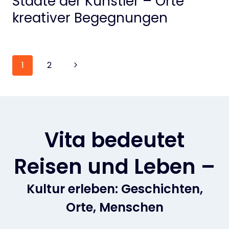
Städte der Künstler – Orte
kreativer Begegnungen
Seitennavigation
Nächste
1
2
Seite
Vita bedeutet
Reisen und Leben –
Kultur erleben: Geschichten,
Orte, Menschen