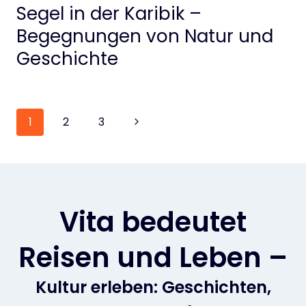
Segel in der Karibik –
Begegnungen von Natur und
Geschichte
Seitennavigation
Nächste
1
2
3
Seite
Vita bedeutet
Reisen und Leben –
Kultur erleben: Geschichten,