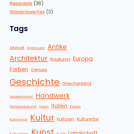
Reiseziele
(36)
Wissenswertes
(3)
Tags
Antike
Altstadt
Andalusien
Architektur
Europa
Baukunst
Farben
Genuss
Geschichte
Griechenland
Handwerk
Handelsrouten
Italien
Handwerkskunst
Inseln
Klöster
Kultur
Kulturen
Kulturerbe
Kulinarisch
Kunst
Landschaft
Kulturreisen
Küste