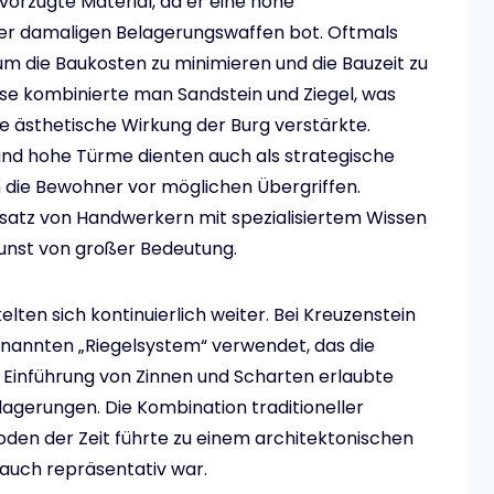
vorzugte Material, da er eine hohe
der damaligen Belagerungswaffen bot. Oftmals
um die Baukosten zu minimieren und die Bauzeit zu
ise kombinierte man Sandstein und Ziegel, was
die ästhetische Wirkung der Burg verstärkte.
nd hohe Türme dienten auch als strategische
die Bewohner vor möglichen Übergriffen.
satz von Handwerkern mit spezialisiertem Wissen
kunst von großer Bedeutung.
ten sich kontinuierlich weiter. Bei Kreuzenstein
enannten „Riegelsystem“ verwendet, das die
e Einführung von Zinnen und Scharten erlaubte
agerungen. Die Kombination traditioneller
den der Zeit führte zu einem architektonischen
 auch repräsentativ war.