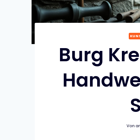
KUNS
Burg Kre
Handwer
S
Von
an