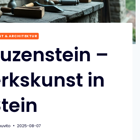
T & ARCHITEKTUR
uzenstein –
kskunst in
tein
uvito
2025-08-07