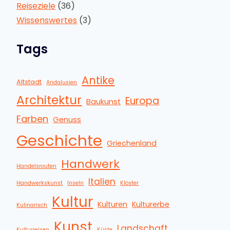
Reiseziele
(36)
Wissenswertes
(3)
Tags
Antike
Altstadt
Andalusien
Architektur
Europa
Baukunst
Farben
Genuss
Geschichte
Griechenland
Handwerk
Handelsrouten
Italien
Handwerkskunst
Inseln
Klöster
Kultur
Kulturen
Kulturerbe
Kulinarisch
Kunst
Landschaft
Kulturreisen
Küste