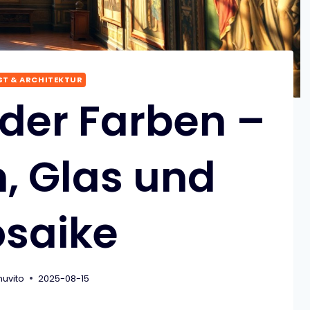
T & ARCHITEKTUR
 der Farben –
, Glas und
saike
nuvito
2025-08-15