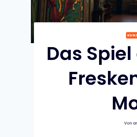
KUNS
Das Spiel
Fresken
Mo
Von
a