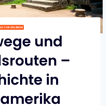
ULTUR ERLEBEN
wege und
srouten –
ichte in
lamerika