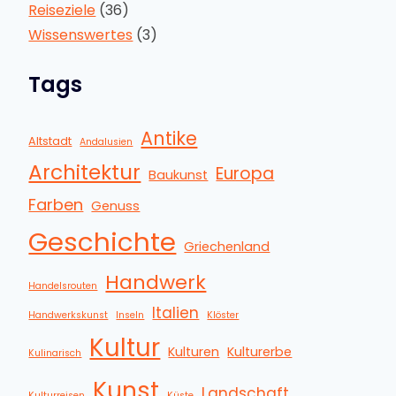
Reiseziele
(36)
Wissenswertes
(3)
Tags
Antike
Altstadt
Andalusien
Architektur
Europa
Baukunst
Farben
Genuss
Geschichte
Griechenland
Handwerk
Handelsrouten
Italien
Handwerkskunst
Inseln
Klöster
Kultur
Kulturen
Kulturerbe
Kulinarisch
Kunst
Landschaft
Kulturreisen
Küste