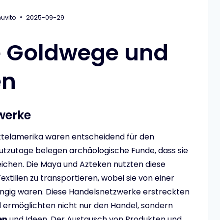
uvito
2025-09-29
ie Goldwege und
en
werke
ttelamerika waren entscheidend für den
utzutage belegen archäologische Funde, dass sie
ichen. Die Maya und Azteken nutzten diese
extilien zu transportieren, wobei sie von einer
ängig waren. Diese Handelsnetzwerke erstreckten
 ermöglichten nicht nur den Handel, sondern
en
und Ideen. Der Austausch von Produkten und