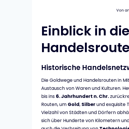
Von
an
Einblick in d
Handelsrout
Historische Handelsnetz
Die Goldwege und Handelsrouten in Mi
Austausch von Waren und Kulturen. He
bis ins
6. Jahrhundert n. Chr.
zurückre
Routen, um
Gold
,
Silber
und exquisite T
Vielzahl von Städten und Dörfern abh
sich über Hunderte von Kilometern und
auch die Verbreitung von
Technologi