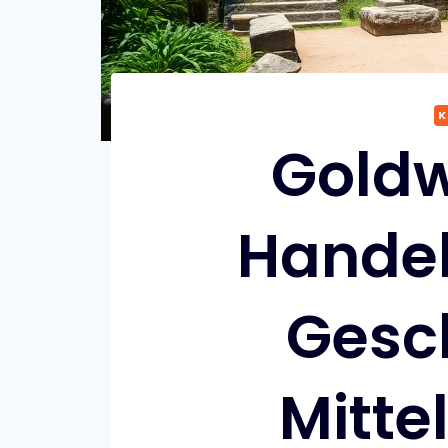
K
Gold
Handel
Gesch
Mitte