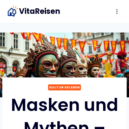
Zum
VitaReisen
Inhalt
springen
KULTUR ERLEBEN
Masken und
Mythen –