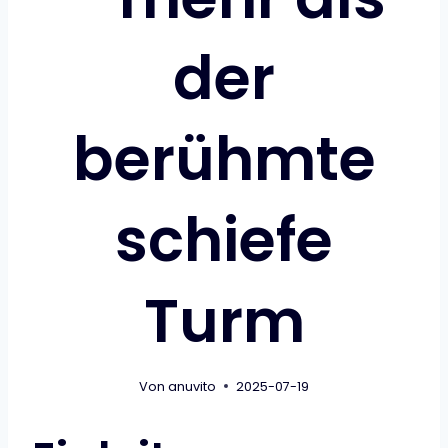
der
berühmte
schiefe
Turm
Von
anuvito
2025-07-19