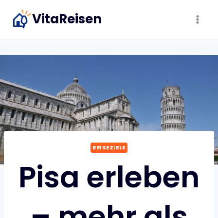
Zum
VitaReisen
Inhalt
springen
REISEZIELE
Pisa erleben
– mehr als