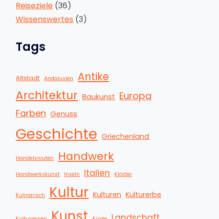
Reiseziele
(36)
Wissenswertes
(3)
Tags
Antike
Altstadt
Andalusien
Architektur
Europa
Baukunst
Farben
Genuss
Geschichte
Griechenland
Handwerk
Handelsrouten
Italien
Handwerkskunst
Inseln
Klöster
Kultur
Kulturen
Kulturerbe
Kulinarisch
Kunst
Landschaft
Kulturreisen
Küste