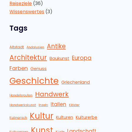
Reiseziele
(36)
Wissenswertes
(3)
Tags
Antike
Altstadt
Andalusien
Architektur
Europa
Baukunst
Farben
Genuss
Geschichte
Griechenland
Handwerk
Handelsrouten
Italien
Handwerkskunst
Inseln
Klöster
Kultur
Kulturen
Kulturerbe
Kulinarisch
Kunst
Landschaft
Kulturreisen
Küste