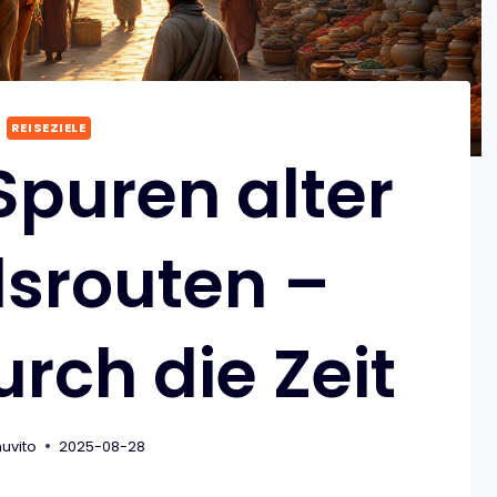
REISEZIELE
Spuren alter
srouten –
rch die Zeit
uvito
2025-08-28