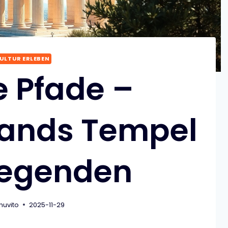
ULTUR ERLEBEN
e Pfade –
lands Tempel
Legenden
nuvito
2025-11-29