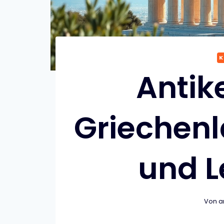
K
Antik
Griechen
und 
Von
a