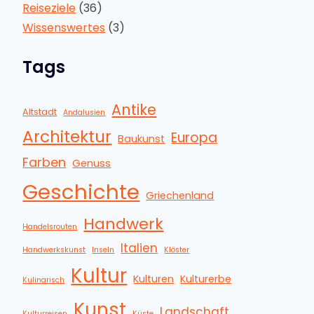
Reiseziele
(36)
Wissenswertes
(3)
Tags
Antike
Altstadt
Andalusien
Architektur
Europa
Baukunst
Farben
Genuss
Geschichte
Griechenland
Handwerk
Handelsrouten
Italien
Handwerkskunst
Inseln
Klöster
Kultur
Kulturen
Kulturerbe
Kulinarisch
Kunst
Landschaft
Kulturreisen
Küste