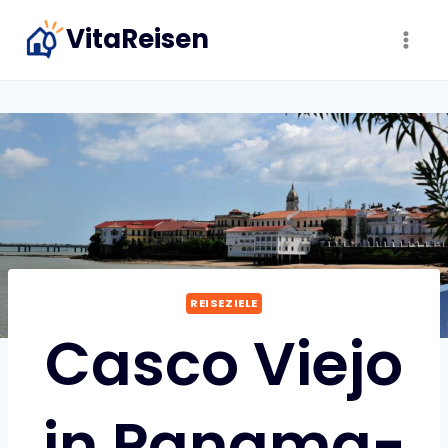
Zum
VitaReisen
Inhalt
springen
REISEZIELE
Casco Viejo
in Panama-