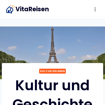
Zum
VitaReisen
Inhalt
springen
KULTUR ERLEBEN
Kultur und
Geschichte