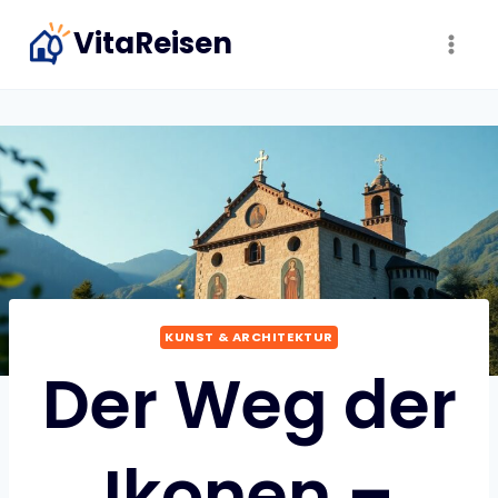
Zum
VitaReisen
Inhalt
springen
KUNST & ARCHITEKTUR
Der Weg der
Ikonen –