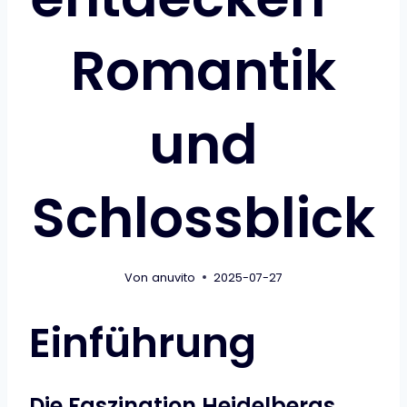
Romantik
und
Schlossblick
Von
anuvito
2025-07-27
Einführung
Die Faszination Heidelbergs