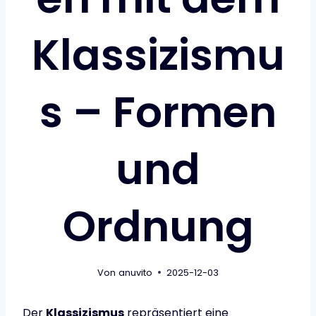
Klassizismu
s – Formen
und
Ordnung
Von
anuvito
2025-12-03
Der
Klassizismus
repräsentiert eine