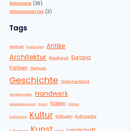
Reiseziele
(36)
Wissenswertes
(3)
Tags
Antike
Altstadt
Andalusien
Architektur
Europa
Baukunst
Farben
Genuss
Geschichte
Griechenland
Handwerk
Handelsrouten
Italien
Handwerkskunst
Inseln
Klöster
Kultur
Kulturen
Kulturerbe
Kulinarisch
Kunst
Landschaft
Kulturreisen
Küste