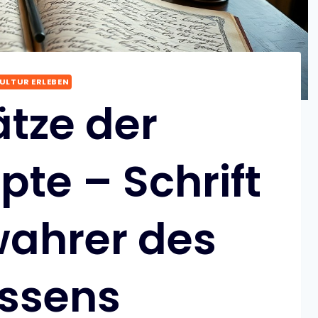
ULTUR ERLEBEN
tze der
te – Schrift
wahrer des
ssens