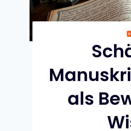
K
Schä
Manuskrip
als Be
Wi