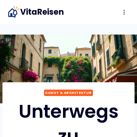
Zum
VitaReisen
Inhalt
springen
KUNST & ARCHITEKTUR
Unterwegs
zu