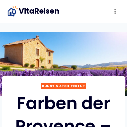
Zum
VitaReisen
Inhalt
springen
KUNST & ARCHITEKTUR
Farben der
Provence –