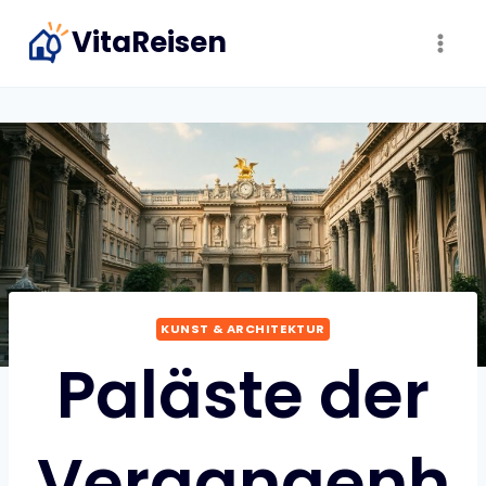
Zum
VitaReisen
Inhalt
springen
KUNST & ARCHITEKTUR
Paläste der
Vergangenh