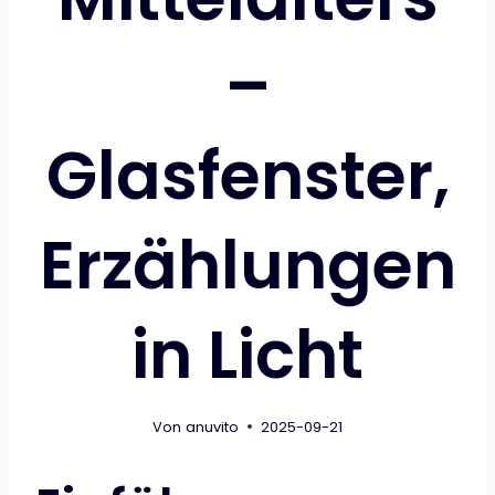
–
Glasfenster,
Erzählungen
in Licht
Von
anuvito
2025-09-21