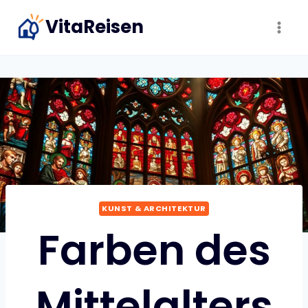
Zum
VitaReisen
Inhalt
springen
KUNST & ARCHITEKTUR
Farben des
Mittelalters