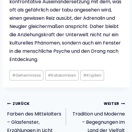
konfrontative Auseinandersetzung mit dem, was
oft als gefährlich oder tabu angesehen wird,
einen gewissen Reiz ausübt, der Adrenalin und
Neugier gleichermaßen anspricht. Daher bleibt
die Anziehungskraft der Unterwelt nicht nur ein
kulturelles Phänomen, sondern auch ein Fenster
in die menschliche Psyche und den Drang nach
Entdeckung.
Schlagworte:
#
Geheimnisse
#
Katakomben
#
Krypten
Beitragsnavigatio
ZURÜCK
WEITER
Farben des Mittelalters
Tradition und Moderne
– Glasfenster,
– Begegnungen im
Erzählungen in Licht
Land der Vielfalt