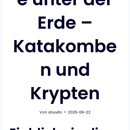
Erde –
Katakombe
n und
Krypten
Von
anuvito
2025-09-22