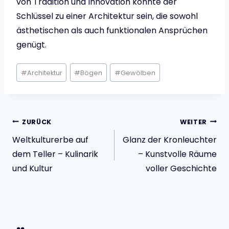
von Tradition und Innovation könnte der
Schlüssel zu einer Architektur sein, die sowohl
ästhetischen als auch funktionalen Ansprüchen
genügt.
Schlagworte:
#
Architektur
#
Bögen
#
Gewölben
Beitragsnavigatio
ZURÜCK
WEITER
Weltkulturerbe auf
Glanz der Kronleuchter
dem Teller – Kulinarik
– Kunstvolle Räume
und Kultur
voller Geschichte