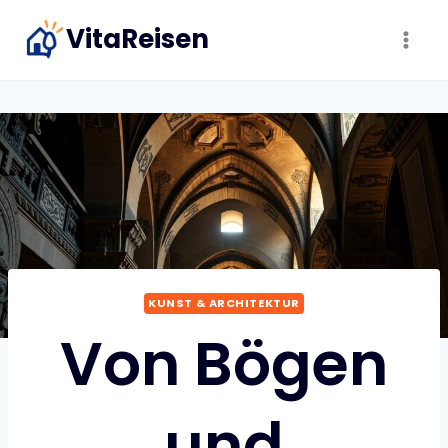
Zum
VitaReisen
Inhalt
springen
KUNST & ARCHITEKTUR
Von Bögen
und