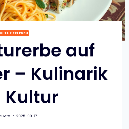
ULTUR ERLEBEN
turerbe auf
r – Kulinarik
 Kultur
nuvito
2025-09-17