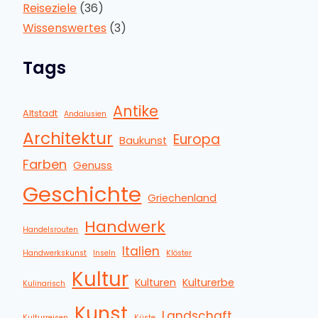
Reiseziele
(36)
Wissenswertes
(3)
Tags
Antike
Altstadt
Andalusien
Architektur
Europa
Baukunst
Farben
Genuss
Geschichte
Griechenland
Handwerk
Handelsrouten
Italien
Handwerkskunst
Inseln
Klöster
Kultur
Kulturen
Kulturerbe
Kulinarisch
Kunst
Landschaft
Kulturreisen
Küste