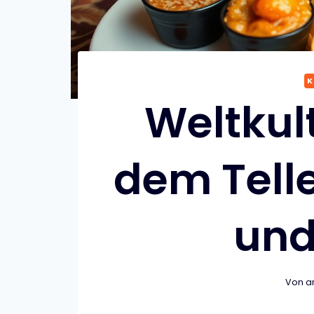
K
Weltkul
dem Telle
und
Von
a