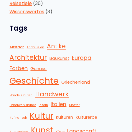
Reiseziele
(36)
Wissenswertes
(3)
Tags
Antike
Altstadt
Andalusien
Architektur
Europa
Baukunst
Farben
Genuss
Geschichte
Griechenland
Handwerk
Handelsrouten
Italien
Handwerkskunst
Inseln
Klöster
Kultur
Kulturen
Kulturerbe
Kulinarisch
Kunst
Landschaft
Kulturreisen
Küste