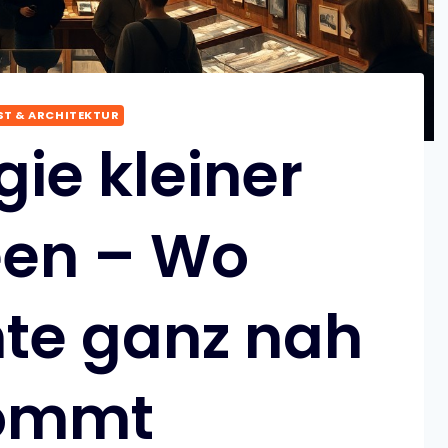
T & ARCHITEKTUR
ie kleiner
en – Wo
te ganz nah
ommt