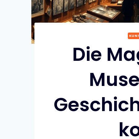
KUNS
Die Mag
Muse
Geschich
k