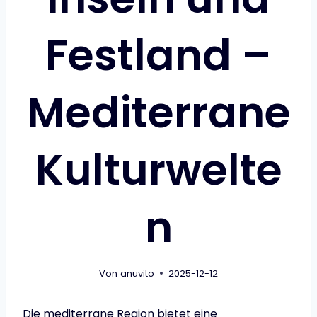
Festland –
Mediterrane
Kulturwelte
n
Von
anuvito
2025-12-12
Die mediterrane Region bietet eine